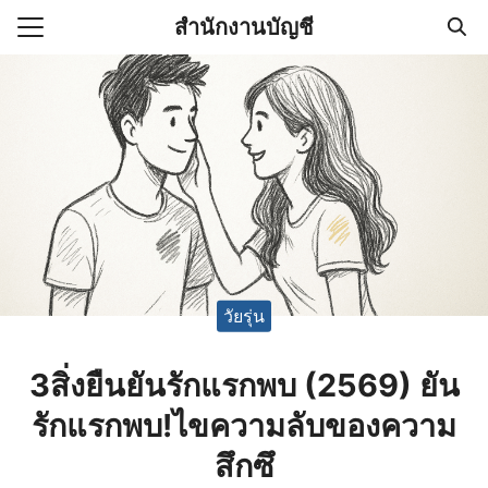
Skip
สำนักงานบัญชี
to
Search
content
for:
(ไม่มีชื่อ)
งานบัญชี (Accounting
e) ช่วยสำคัญในการบริหาร
อ
วัยรุ่น
3สิ่งยืนยันรักแรกพบ (2569) ยัน
รักแรกพบ!ไขความลับของความ
สึกซึ