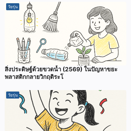
วัยรุ่น
สิ่งประดิษฐ์ด้วยขวดน้ำ (2569) ในปัญหาขยะ
พลาสติกกลายวิกฤติระโ
วัยรุ่น