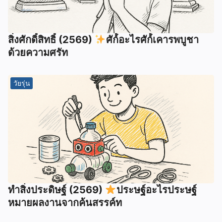
สิ่งศักดิ์สิทธิ์ (2569)
ศัก์์อะไรศัก์์เคารพบูชา
ด้วยความศรัท
วัยรุ่น
ทำสิ่งประดิษฐ์ (2569)
ประษฐ์อะไรประษฐ์
หมายผลงานจากค้นสรรค์ท