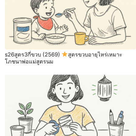
s26สูตร3กี่ขวบ (2569)
สูตรขวบอายุไหร่เหมาะ
โภชนาพ่อแม่สูตรนม