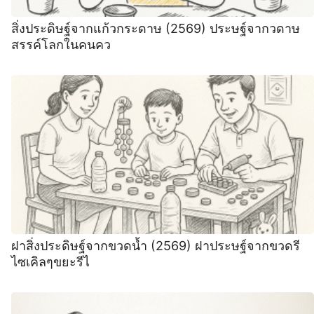
สิ่งประดิษฐ์จากแก้วกระดาษ (2569) ประษฐ์จากวดาษ
สรรค์โลกในคนคว
ฝาสิ่งประดิษฐ์จากขวดน้ำ (2569) ฝาประษฐ์จากขวดรี
ไซเคิลๆขยะรีไ