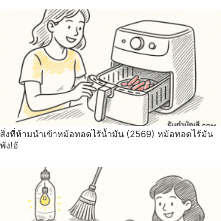
สิ่งที่ห้ามนำเข้าหม้อทอดไร้น้ำมัน (2569) หม้อทอดไร้มัน
พัง!อั