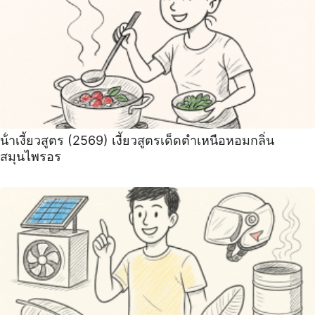
น้ําเงี้ยวสูตร (2569) เงี้ยวสูตรเด็ดตำเหนือหอมกลิ่น
สมุนไพรอร