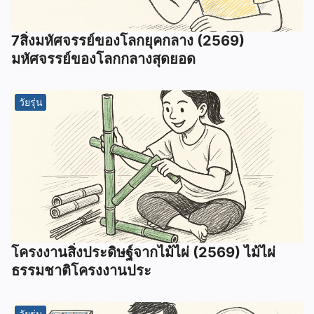
7สิ่งมหัศจรรย์ของโลกยุคกลาง (2569)
มหัศจรรย์ของโลกกลางสุดยอด
วัยรุ่น
โครงงานสิ่งประดิษฐ์จากไม้ไผ่ (2569) ไม้ไผ่
ธรรมชาติโครงงานประ
วัยรุ่น