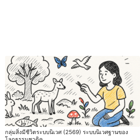
กลุ่มสิ่งมีชีวิตระบบนิเวศ (2569) ระบบนิเวศฐานของ
โลกธรรมชาติค