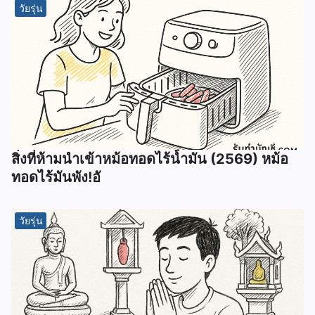
วัยรุ่น
สิ่งที่ห้ามนำเข้าหม้อทอดไร้น้ำมัน (2569) หม้อ
ทอดไร้มันพัง!อั
วัยรุ่น