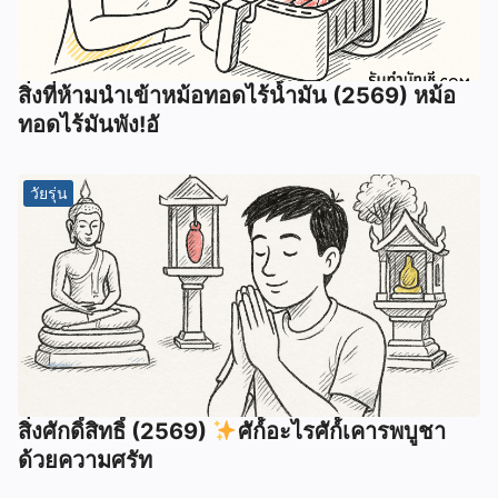
สิ่งที่ห้ามนำเข้าหม้อทอดไร้น้ำมัน (2569) หม้อ
ทอดไร้มันพัง!อั
วัยรุ่น
สิ่งศักดิ์สิทธิ์ (2569)
ศัก์์อะไรศัก์์เคารพบูชา
ด้วยความศรัท