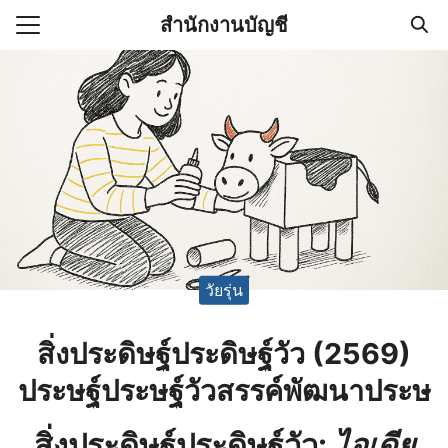
Skip
สำนักงานบัญชี
to
Search
content
for:
(ไม่มีชื่อ)
งานบัญชี (Accounting
e) ช่วยสำคัญในการบริหาร
อ
วัยรุ่น
สิ่งประดิษฐ์ประดิษฐ์วัว (2569)
ประษฐ์ประษฐ์วัวสรรค์พัฒนาประษ
สิ่งประดิษฐ์ประดิษฐ์วัว
:
ไอเดีย