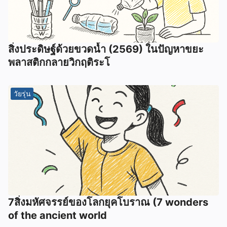
สิ่งประดิษฐ์ด้วยขวดน้ำ (2569) ในปัญหาขยะ
พลาสติกกลายวิกฤติระโ
วัยรุ่น
7สิ่งมหัศจรรย์ของโลกยุคโบราณ (7 wonders
of the ancient world