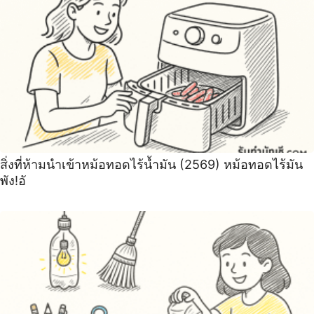
สิ่งที่ห้ามนำเข้าหม้อทอดไร้น้ำมัน (2569) หม้อทอดไร้มัน
พัง!อั