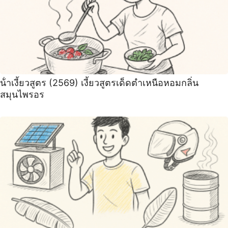
น้ําเงี้ยวสูตร (2569) เงี้ยวสูตรเด็ดตำเหนือหอมกลิ่น
สมุนไพรอร