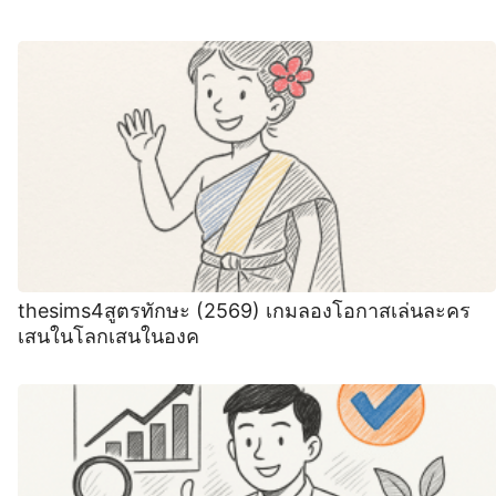
thesims4สูตรทักษะ (2569) เกมลองโอกาสเล่นละคร
เสนในโลกเสนในองค