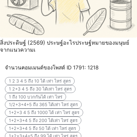
สิ่งประดิษฐ์ (2569) ประษฐ์อะไรประษฐ์หมายของมนุษย์
จากแนวความเ
จำนวนคอมเมนต์ของโพสต์ ID 1791: 1218
1 2 3 4 5 ถึง 10 ได้ เท่า ไหร่ สูตร
1 2+3 4 5 ถึง 30 ได้เท่า ไหร่ สูตร
1 ถึง 100 บวกกันได้ เท่า ไหร่
1/2+3+4+5 ถึง 365 ได้เท่า ไหร่ สูตร
1+2+3 4 5 ถึง 1000 ได้ เท่า ไหร่ สูตร
1+2+3+4 5 ถึง 200 ได้เท่า ไหร่ สูตร
1+2+3+4 5 ถึง 50 ได้ เท่า ไหร่ สูตร
1+2+3+4+5 ถึง 99 ได้ เท่า ไหร่ สูตร