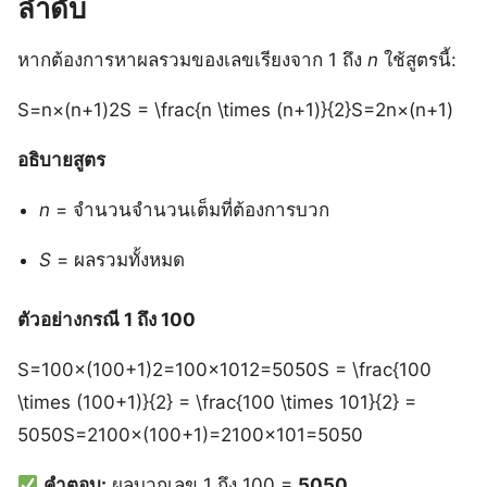
ลำดับ
หากต้องการหาผลรวมของเลขเรียงจาก 1 ถึง
n
ใช้สูตรนี้:
S=n×(n+1)2S = \frac{n \times (n+1)}{2}
S
=
2
n
×
(
n
+
1
)
อธิบายสูตร
n
= จำนวนจำนวนเต็มที่ต้องการบวก
S
= ผลรวมทั้งหมด
ตัวอย่างกรณี 1 ถึง 100
S=100×(100+1)2=100×1012=5050S = \frac{100
\times (100+1)}{2} = \frac{100 \times 101}{2} =
5050
S
=
2100
×
(
100
+
1
)
=
2100
×
101
=
5050
คำตอบ:
ผลบวกเลข 1 ถึง 100 =
5050