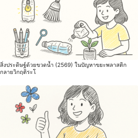
สิ่งประดิษฐ์ด้วยขวดน้ำ (2569) ในปัญหาขยะพลาสติก
กลายวิกฤติระโ