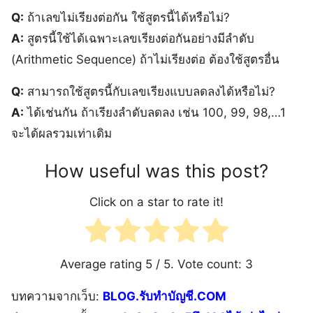
Q:
ถ้าเลขไม่เรียงต่อกัน ใช้สูตรนี้ได้หรือไม่?
A:
สูตรนี้ใช้ได้เฉพาะเลขเรียงต่อกันอย่างมีลำดับ
(Arithmetic Sequence) ถ้าไม่เรียงต่อ ต้องใช้สูตรอื่น
Q:
สามารถใช้สูตรนี้กับเลขเรียงแบบลดลงได้หรือไม่?
A:
ได้เช่นกัน ถ้าเรียงลำดับลดลง เช่น 100, 99, 98,…1
จะได้ผลรวมเท่าเดิม
How useful was this post?
Click on a star to rate it!
Average rating
5
/ 5. Vote count:
3
บทความจากเว็บ:
BLOG.รับทำบัญชี.COM