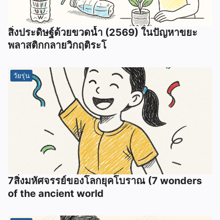
สิ่งประดิษฐ์ด้วยขวดน้ำ (2569) ในปัญหาขยะ
พลาสติกกลายวิกฤติระโ
วัยรุ่น
7สิ่งมหัศจรรย์ของโลกยุคโบราณ (7 wonders
of the ancient world