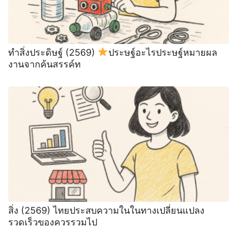
ทำสิ่งประดิษฐ์ (2569)
ประษฐ์อะไรประษฐ์หมายผล
งานจากค้นสรรค์ท
สิ่ง (2569) ไทยประสบความในในทางเปลี่ยนแปลง
รวดเร็วของควรรวมไป