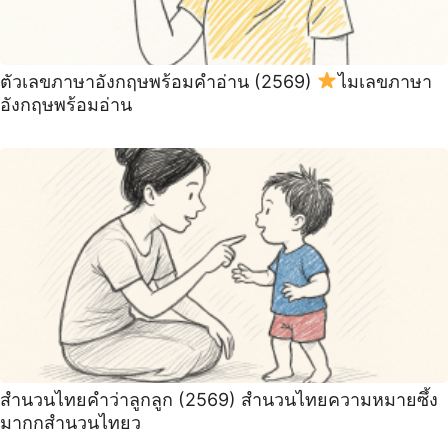
ตัวเลขภาษาอังกฤษพร้อมคำอ่าน (2569)
ไมเลขภาษา
อังกฤษพร้อมอ่าน
สำนวนไทยคำว่าลูกลูก (2569) สำนวนไทยความหมายซึ้ง
มากกสำนวนไทยว