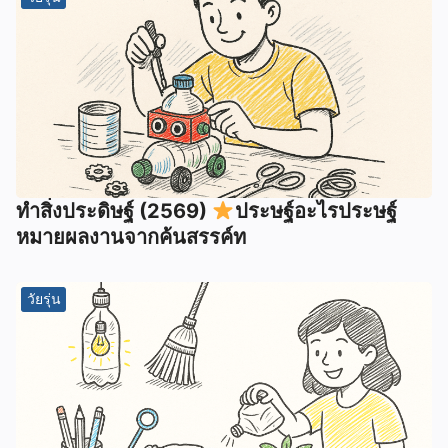
ทำสิ่งประดิษฐ์ (2569)
ประษฐ์อะไรประษฐ์
หมายผลงานจากค้นสรรค์ท
วัยรุ่น