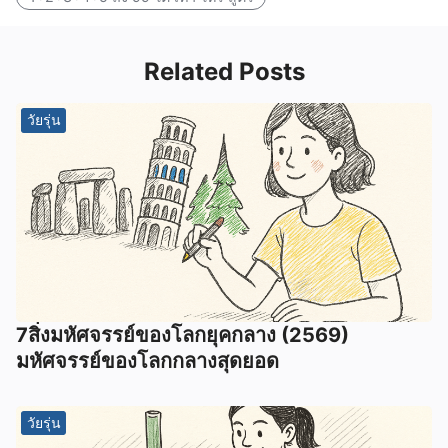
Related Posts
วัยรุ่น
7สิ่งมหัศจรรย์ของโลกยุคกลาง (2569)
มหัศจรรย์ของโลกกลางสุดยอด
วัยรุ่น