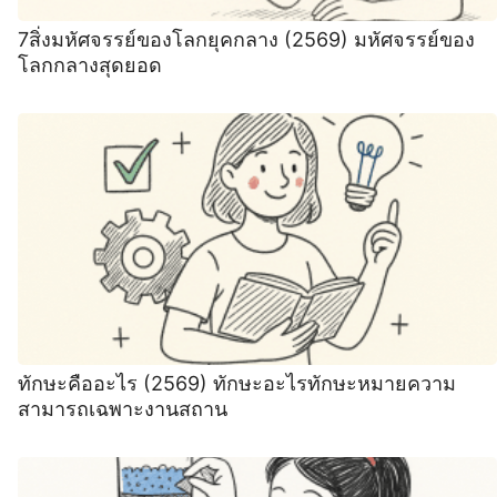
7สิ่งมหัศจรรย์ของโลกยุคกลาง (2569) มหัศจรรย์ของ
โลกกลางสุดยอด
ทักษะคืออะไร (2569) ทักษะอะไรทักษะหมายความ
สามารถเฉพาะงานสถาน