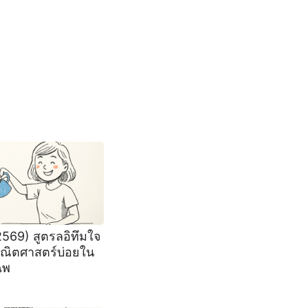
2569) สูตรลอิทึมใจ
คณิตศาสตร์บ่อยใน
ฉพ