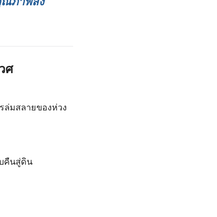
ุณภาพสิ่ง
เวศ
รล่มสลายของห่วง
ืนสู่ดิน