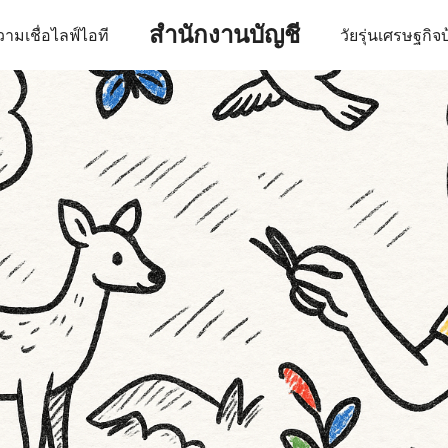
สำนักงานบัญชี
ามเชื่อ
ไลฟ์
ไอที
วัยรุ่น
เศรษฐกิจ
บ
earch
r: