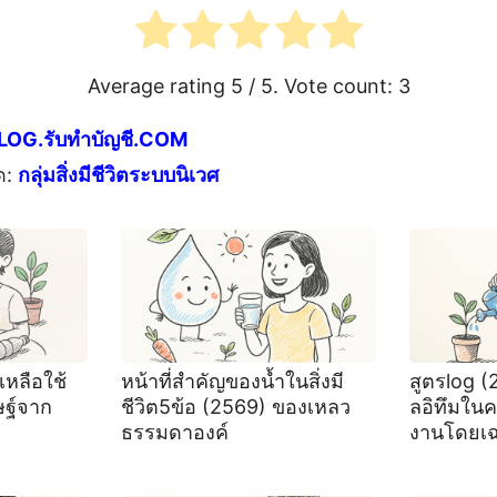
Average rating
5
/ 5. Vote count:
3
LOG.รับทำบัญชี.COM
ด:
กลุ่มสิ่งมีชีวิตระบบนิเวศ
เหลือใช้
หน้าที่สำคัญของน้ำในสิ่งมี
สูตรlog (
ฐ์จาก
ชีวิต5ข้อ (2569) ของเหลว
ลอิทึมใน
ธรรมดาองค์
งานโดยเ