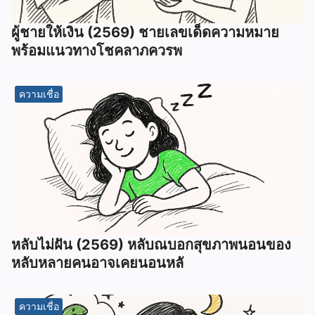
ผู้ชายให้เงิน (2569) ชายเลขเด็ดความหมาย
พร้อมแนวทางโชคลาภควรพ
ความเชื่อ
หลับไม่ฝัน (2569) หลับณบอกสุขภาพนอนของ
หลับหลายคนอาจเคยนอนหลั
ความเชื่อ