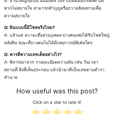
A: ส่วนใหญ่ถือเป็น
ฝันมงคล
ไม่จำเป็นต้องแก้เคล็ด แต่
หากไม่สบายใจ สามารถทำบุญหรือถวายสังฆทานเพื่อ
ความสบายใจ
Q: ฝันแบบนี้มีโชคจริงไหม?
A: แล้วแต่
ความเชื่อส่วนบุคคล
บางคนเคยได้รับโชคใหญ่
หลังฝัน ขณะที่บางคนไม่ได้มีเหตุการณ์พิเศษใดๆ
Q: ควรตีความเลขเด็ดอย่างไร?
A: พิจารณาจาก
รายละเอียดความฝัน
เช่น วันเวลา
สถานที่ สิ่งที่เห็นประกอบ แล้วนำมาตีเป็นเลขตามตำรา
ทำนาย
How useful was this post?
Click on a star to rate it!