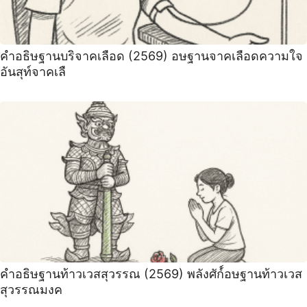
คำอธิษฐานบริจาคเลือด (2569) อษฐานจาคเลือดความใจ
อันสุท์จาคเลื
คำอธิษฐานท้าวเวสสุวรรณ (2569) พลังศัก์์อษฐานท้าวเวส
สุวรรณมงค