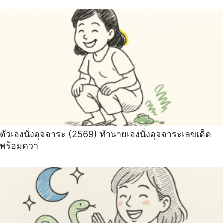
ตัวเองนั่งอุจจาระ (2569) ทํานายเองนั่งอุจจาระเลขเด็ด
พร้อมควา