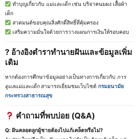
ทำบุญเกี่ยวกับ
แม่และเด็ก
เช่น บริจาคนมผง เสื้อผ้า
เด็ก
สวดมนต์ขอบคุณสิ่งศักดิ์สิทธิ์ที่คุ้มครอง
เสริมความมั่นใจด้วยการวางแผนการเงินให้รอบคอบ
?
อ้างอิงตำราทำนายฝันและข้อมูลเพิ่ม
เติม
หากต้องการศึกษาข้อมูลอย่างเป็นทางการเกี่ยวกับ
การ
ดูแลแม่และเด็ก
สามารถเยี่ยมชมเว็บไซต์
กรมอนามัย
กระทรวงสาธารณสุข
คำถามที่พบบ่อย (Q&A)
Q: ฝันคลอดลูกผู้ชายต้องไปแก้เคล็ดหรือไม่?