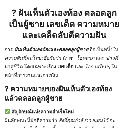
?
ฝันเห็นตัวเองท้อง คลอดลูก
เป็นผู้ชาย เลขเด็ด ความหมาย
และเคล็ดลับตีความฝัน
การ
ฝันเห็นตัวเองท้องและคลอดลูกผู้ชาย
ถือเป็นหนึ่งใน
ความฝันที่คนไทยเชื่อกันว่า
นำพา
โชคลาภ
และ
ข่าวดี
มาสู่ชีวิต โดยเฉพาะเรื่อง
เลขเด็ด
และ
โอกาสใหม่ๆ
ใน
หน้าที่การงานและการเงิน
?
ความหมายของฝันเห็นตัวเองท้อง
แล้วคลอดลูกผู้ชาย
สัญลักษณ์แห่งความสำเร็จใหม่
ฝันลักษณะนี้มักตีความว่า
สิ่งที่คุณกำลังวางแผนไว้
จะ