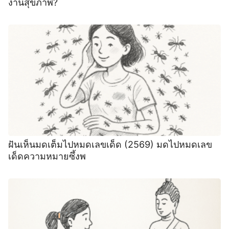
งานสุขภาพ?
ฝันเห็นมดเต็มไปหมดเลขเด็ด (2569) มดไปหมดเลข
เด็ดความหมายซึ้งพ