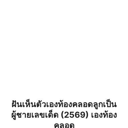
ฝันเห็นตัวเองท้องคลอดลูกเป็น
ผู้ชายเลขเด็ด (2569) เองท้อง
คลอด