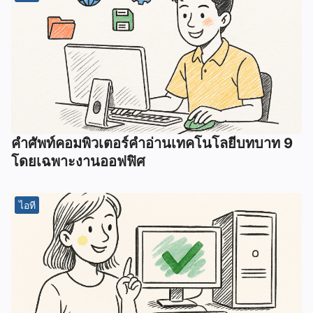
คําศัพท์คอมพิวเตอร์คําอ่านเทคโนโลยีบทบาท 9
โดยเฉพาะงานออฟฟิศ
ไอที