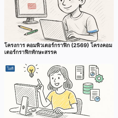
โครงการ คอมพิวเตอร์กราฟิก (2569) โครงคอม
เตอร์กราฟิกทักษะสรรค
ไอที