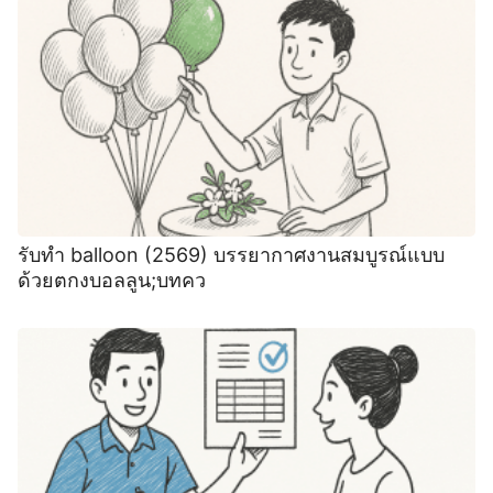
รับทำ balloon (2569) บรรยากาศงานสมบูรณ์แบบ
ด้วยตกงบอลลูน;บทคว