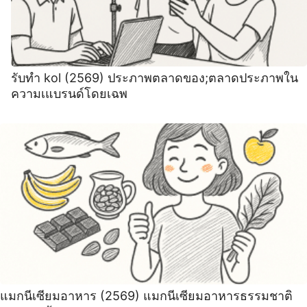
รับทำ kol (2569) ประภาพตลาดของ;ตลาดประภาพใน
ความเแบรนด์โดยเฉพ
แมกนีเซียมอาหาร (2569) แมกนีเซียมอาหารธรรมชาติ