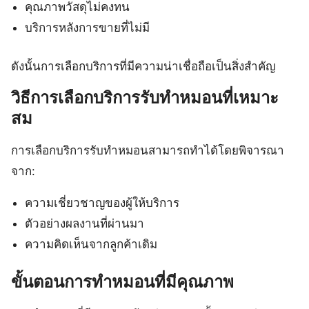
คุณภาพวัสดุไม่คงทน
บริการหลังการขายที่ไม่มี
ดังนั้นการเลือกบริการที่มีความน่าเชื่อถือเป็นสิ่งสำคัญ
วิธีการเลือกบริการรับทำหมอนที่เหมาะ
สม
การเลือกบริการรับทำหมอนสามารถทำได้โดยพิจารณา
จาก:
ความเชี่ยวชาญของผู้ให้บริการ
ตัวอย่างผลงานที่ผ่านมา
ความคิดเห็นจากลูกค้าเดิม
ขั้นตอนการทำหมอนที่มีคุณภาพ