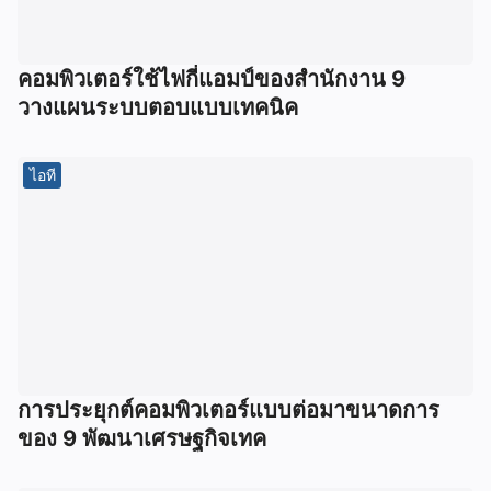
คอมพิวเตอร์ใช้ไฟกี่แอมป์ของสำนักงาน 9
วางแผนระบบตอบแบบเทคนิค
ไอที
การประยุกต์คอมพิวเตอร์แบบต่อมาขนาดการ
ของ 9 พัฒนาเศรษฐกิจเทค