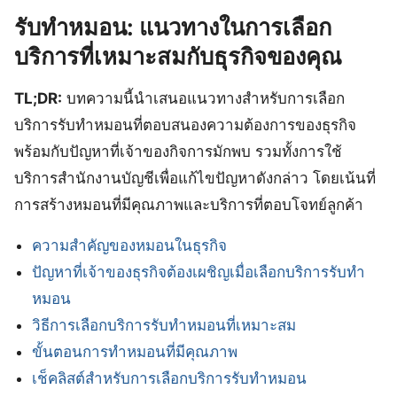
รับทำหมอน: แนวทางในการเลือก
บริการที่เหมาะสมกับธุรกิจของคุณ
TL;DR:
บทความนี้นำเสนอแนวทางสำหรับการเลือก
บริการรับทำหมอนที่ตอบสนองความต้องการของธุรกิจ
พร้อมกับปัญหาที่เจ้าของกิจการมักพบ รวมทั้งการใช้
บริการสำนักงานบัญชีเพื่อแก้ไขปัญหาดังกล่าว โดยเน้นที่
การสร้างหมอนที่มีคุณภาพและบริการที่ตอบโจทย์ลูกค้า
ความสำคัญของหมอนในธุรกิจ
ปัญหาที่เจ้าของธุรกิจต้องเผชิญเมื่อเลือกบริการรับทำ
หมอน
วิธีการเลือกบริการรับทำหมอนที่เหมาะสม
ขั้นตอนการทำหมอนที่มีคุณภาพ
เช็คลิสต์สำหรับการเลือกบริการรับทำหมอน