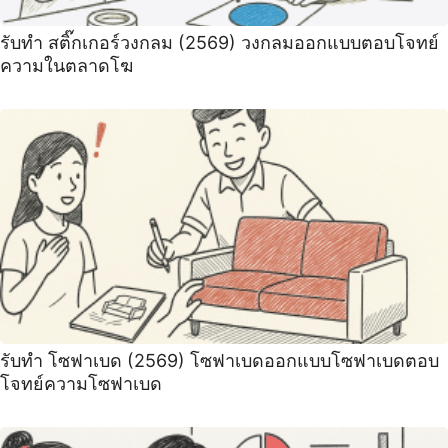
รับทำ สติ๊กเกอร์วงกลม (2569) วงกลมออกแบบตอบโจทย์
ความในตลาดโฆ
รับทำ โซฟาเบด (2569) โซฟาเบดออกแบบโซฟาเบดตอบ
โจทย์ความโซฟาเบด