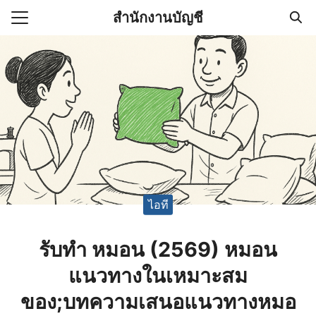
Skip
สำนักงานบัญชี
to
Search
content
for:
(ไม่มีชื่อ)
งานบัญชี (Accounting
e) ช่วยสำคัญในการบริหาร
อ
ไอที
รับทำ หมอน (2569) หมอน
แนวทางในเหมาะสม
ของ;บทความเสนอแนวทางหมอ