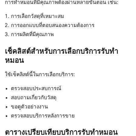
การทำหมอนที่มีคุณภาพต้องผ่านหลายขั้นตอน เช่น:
การเลือกวัสดุที่เหมาะสม
การออกแบบที่ตอบสนองความต้องการ
การผลิตที่มีคุณภาพ
เช็คลิสต์สำหรับการเลือกบริการรับทำ
หมอน
ใช้เช็คลิสต์นี้ในการเลือกบริการ:
ตรวจสอบประสบการณ์
สอบถามเกี่ยวกับวัสดุ
ขอดูตัวอย่างงาน
ตรวจสอบบริการหลังการขาย
ตารางเปรียบเทียบบริการรับทำหมอน