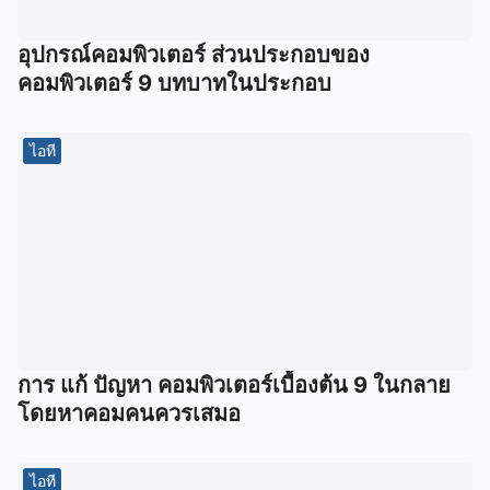
อุปกรณ์คอมพิวเตอร์ ส่วนประกอบของ
คอมพิวเตอร์ 9 บทบาทในประกอบ
ไอที
การ แก้ ปัญหา คอมพิวเตอร์เบื้องต้น 9 ในกลาย
โดยหาคอมคนควรเสมอ
ไอที