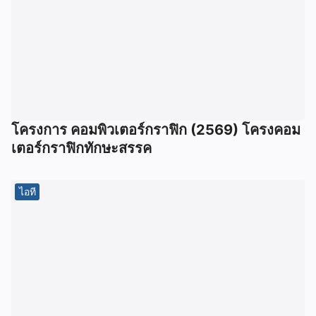
โครงการ คอมพิวเตอร์กราฟิก (2569) โครงคอม
เตอร์กราฟิกทักษะสรรค
ไอที