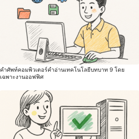
คําศัพท์คอมพิวเตอร์คําอ่านเทคโนโลยีบทบาท 9 โดย
เฉพาะงานออฟฟิศ