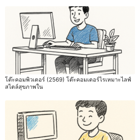
โต๊ะคอมพิวเตอร์ (2569) ️โต๊ะคอมเตอร์ไรเหมาะไลฟ์
สไตล์สุขภาพใน