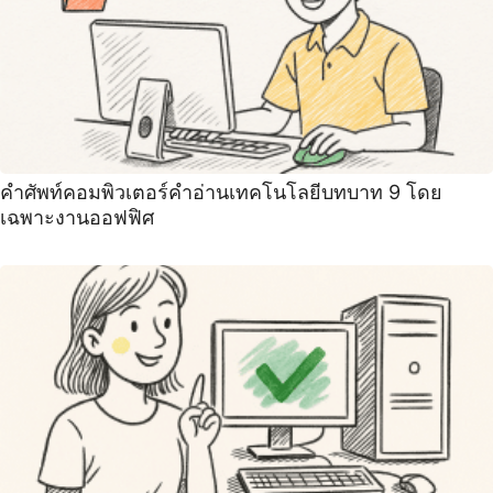
คําศัพท์คอมพิวเตอร์คําอ่านเทคโนโลยีบทบาท 9 โดย
เฉพาะงานออฟฟิศ