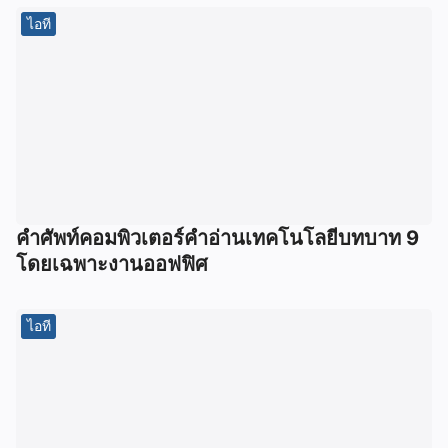
ไอที
คําศัพท์คอมพิวเตอร์คําอ่านเทคโนโลยีบทบาท 9
โดยเฉพาะงานออฟฟิศ
ไอที