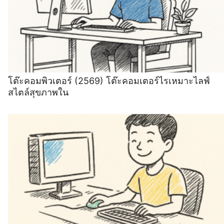
โต๊ะคอมพิวเตอร์ (2569) ️โต๊ะคอมเตอร์ไรเหมาะไลฟ์
สไตล์สุขภาพใน