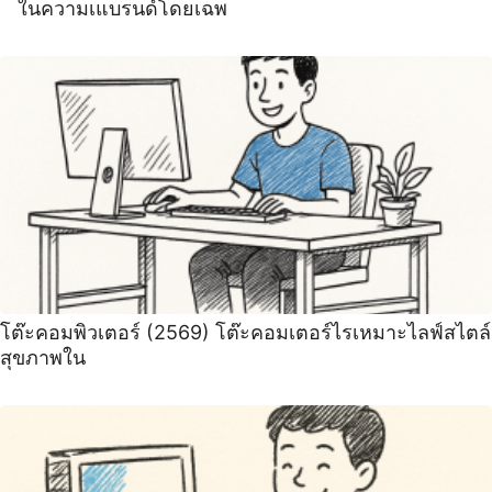
ในความเแบรนด์โดยเฉพ
โต๊ะคอมพิวเตอร์ (2569) ️โต๊ะคอมเตอร์ไรเหมาะไลฟ์สไตล์
สุขภาพใน