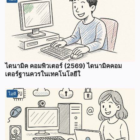
ไดนามิค คอมพิวเตอร์ (2569) ไดนามิคคอม
เตอร์ฐานควรในเทคโนโลยีใ
ไอที