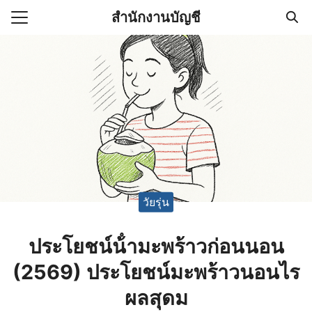
Skip
สำนักงานบัญชี
to
Search
content
for:
(ไม่มีชื่อ)
งานบัญชี (Accounting
e) ช่วยสำคัญในการบริหาร
อ
วัยรุ่น
ประโยชน์น้ํามะพร้าวก่อนนอน
(2569) ประโยชน์มะพร้าวนอนไร
ผลสุดม