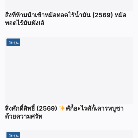
สิ่งที่ห้ามนำเข้าหม้อทอดไร้น้ำมัน (2569) หม้อ
ทอดไร้มันพัง!อั
วัยรุ่น
สิ่งศักดิ์สิทธิ์ (2569)
ศัก์์อะไรศัก์์เคารพบูชา
ด้วยความศรัท
วัยรุ่น