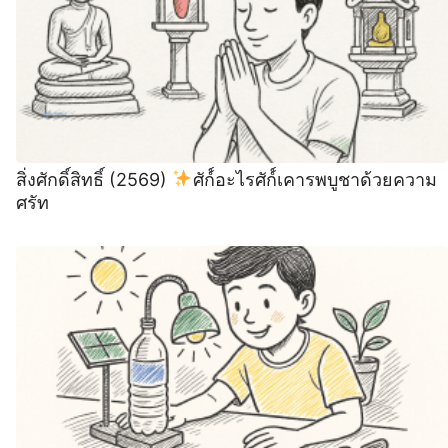
สิ่งศักดิ์สิทธิ์ (2569)
ศัก์์อะไรศัก์์เคารพบูชาด้วยความ
ศรัท