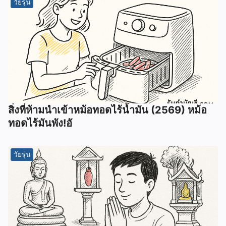
วัยรุ่น
สิ่งที่ห้ามนำเข้าหม้อทอดไร้น้ำมัน (2569) หม้อ
ทอดไร้มันพัง!อั
วัยรุ่น