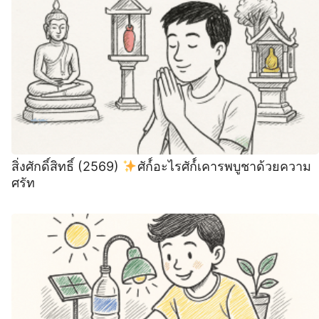
สิ่งศักดิ์สิทธิ์ (2569)
ศัก์์อะไรศัก์์เคารพบูชาด้วยความ
ศรัท