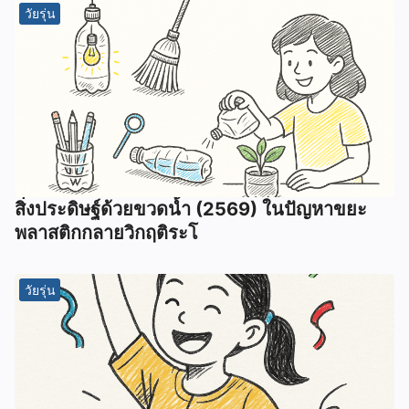
วัยรุ่น
สิ่งประดิษฐ์ด้วยขวดน้ำ (2569) ในปัญหาขยะ
พลาสติกกลายวิกฤติระโ
วัยรุ่น