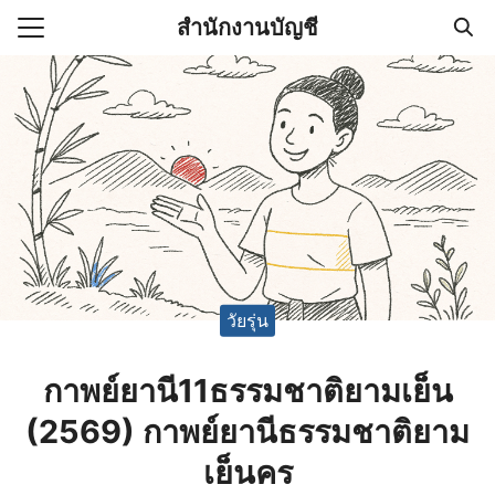
Skip
สำนักงานบัญชี
to
Search
content
for:
(ไม่มีชื่อ)
งานบัญชี (Accounting
e) ช่วยสำคัญในการบริหาร
อ
วัยรุ่น
กาพย์ยานี11ธรรมชาติยามเย็น
(2569) กาพย์ยานีธรรมชาติยาม
เย็นคร