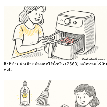
สิ่งที่ห้ามนำเข้าหม้อทอดไร้น้ำมัน (2569) หม้อทอดไร้มัน
พัง!อั