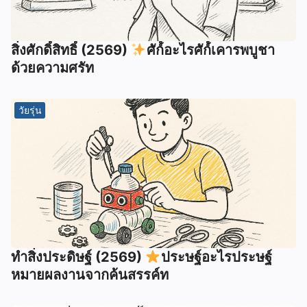
สิ่งศักดิ์สิทธิ์ (2569)
ศัก์์อะไรศัก์์เคารพบูชา
ด้วยความศรัท
วัยรุ่น
ทำสิ่งประดิษฐ์ (2569)
ประษฐ์อะไรประษฐ์
หมายผลงานจากค้นสรรค์ท