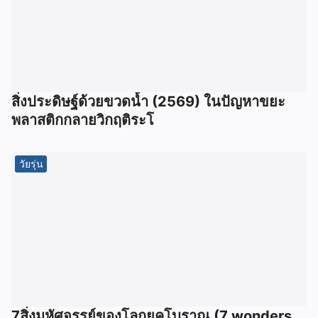
สิ่งประดิษฐ์ด้วยขวดน้ำ (2569) ในปัญหาขยะ
พลาสติกกลายวิกฤติระโ
วัยรุ่น
7สิ่งมหัศจรรย์ของโลกยุคโบราณ (7 wonders