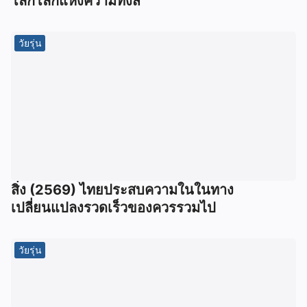
โลกโลกแห่งความทึ่งส
วัยรุ่น
สิ่ง (2569) ไทยประสบความในในทาง
เปลี่ยนแปลงรวดเร็วของควรรวมไป
วัยรุ่น