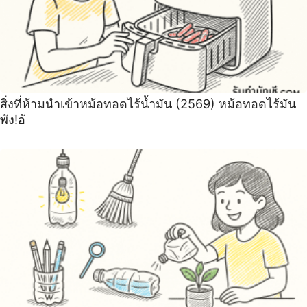
สิ่งที่ห้ามนำเข้าหม้อทอดไร้น้ำมัน (2569) หม้อทอดไร้มัน
พัง!อั