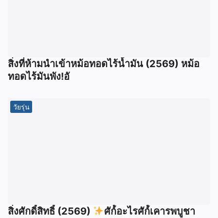
สิ่งที่ห้ามนำเข้าหม้อทอดไร้น้ำมัน (2569) หม้อ
ทอดไร้มันพัง!อั
วัยรุ่น
สิ่งศักดิ์สิทธิ์ (2569)
ศัก์์อะไรศัก์์เคารพบูชา