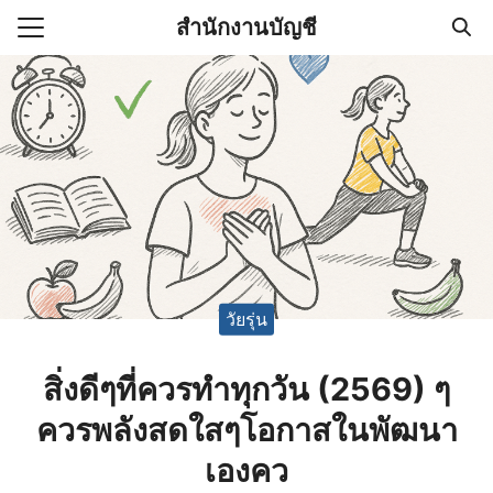
Skip
สำนักงานบัญชี
to
Search
content
for:
(ไม่มีชื่อ)
งานบัญชี (Accounting
e) ช่วยสำคัญในการบริหาร
อ
วัยรุ่น
สิ่งดีๆที่ควรทําทุกวัน (2569) ๆ
ควรพลังสดใสๆโอกาสในพัฒนา
เองคว