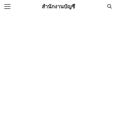
Skip
สำนักงานบัญชี
to
Search
content
for:
(ไม่มีชื่อ)
งานบัญชี (Accounting
e) ช่วยสำคัญในการบริหาร
อ