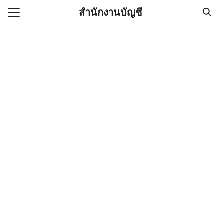
Skip
สำนักงานบัญชี
to
Search
content
for:
(ไม่มีชื่อ)
งานบัญชี (Accounting
e) ช่วยสำคัญในการบริหาร
อ