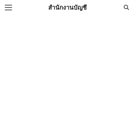
Skip
สำนักงานบัญชี
to
Search
content
for:
(ไม่มีชื่อ)
งานบัญชี (Accounting
e) ช่วยสำคัญในการบริหาร
อ